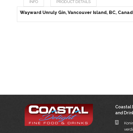
INFO
PRODUCT DETAILS
Wayward Unruly Gin, Vancouver Island, BC, Cana
Coastal 
and Drink
Konin
verd