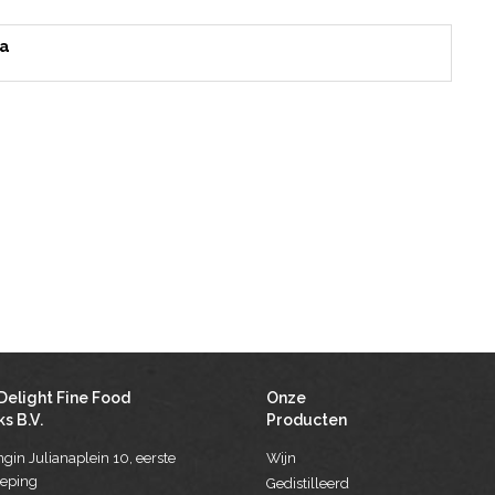
da
Delight Fine Food
Onze
s B.V.
Producten
gin Julianaplein 10, eerste
Wijn
ieping
Gedistilleerd